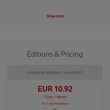
conditional access to advanced threat analysis and
protection.
Show more
Editions & Pricing
Enterprise Mobility + Security E3
EUR 10.92
/ User
/ Month
For 1 User And Above
or