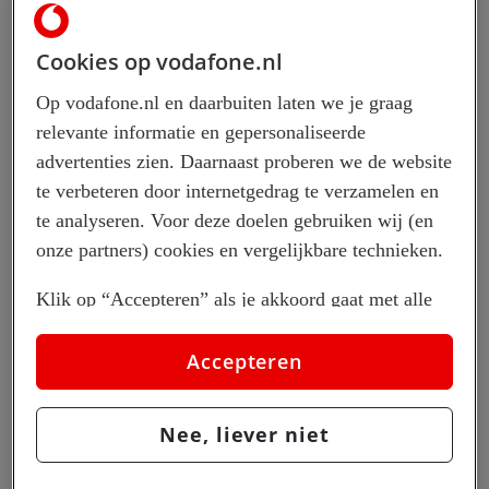
Cookies op vodafone.nl
Op vodafone.nl en daarbuiten laten we je graag
All-in-one identify, mobile
relevante informatie en gepersonaliseerde
advertenties zien. Daarnaast proberen we de website
management, and security
te verbeteren door internetgedrag te verzamelen en
te analyseren. Voor deze doelen gebruiken wij (en
Microsoft Enterprise Mobility + Security (EMS) is the
onze partners) cookies en vergelijkbare technieken.
only comprehensive
Klik op “Accepteren” als je akkoord gaat met alle
solution designed to help manage and protect users,
cookies. Kies je voor “Nee, liever niet”, dan
devices, apps, and
plaatsen we alleen strikt noodzakelijke cookies om
Accepteren
data in a mobile-first, cloud-first world.
de website goed te laten werken. Dat betekent dat
we geen vormen van personalisatie toepassen.
Nee, liever niet
Configure
Via cookie instellingen kan je zelf bepalen welke