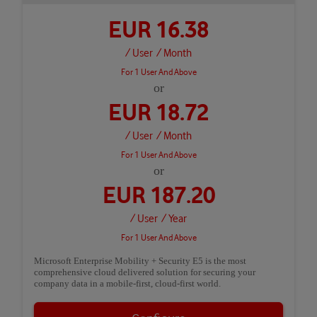
EUR 16.38
/ User
/ Month
For 1 User And Above
or
EUR 18.72
/ User
/ Month
For 1 User And Above
or
EUR 187.20
/ User
/ Year
For 1 User And Above
Microsoft Enterprise Mobility + Security E5 is the most
comprehensive cloud delivered solution for securing your
company data in a mobile-first, cloud-first world.