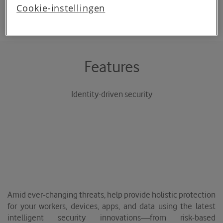
cookies worden geplaatst. Je kan je keuze altijd
Watch Demo
Cookie-instellingen
wijzigen of intrekken op de
cookies pagina
. In ons
privacy beleid
lees je meer over hoe we omgaan
met jouw privacy.
Features
Identity-driven security
Amid ever-changing threats, help provide holistic protection
for your workers, devices, apps, and data using the latest
intelligent security innovations—from risk-based