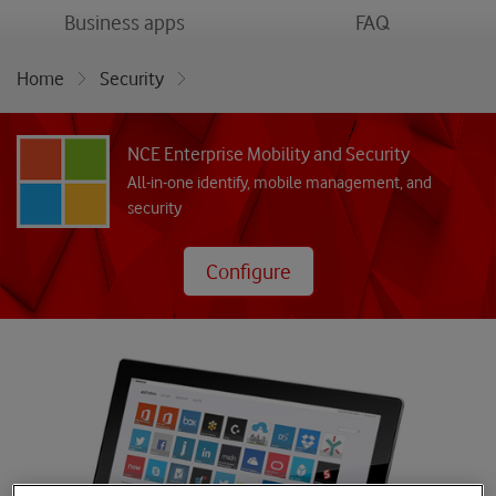
menu
menu
Business apps
FAQ
Home
Security
NCE Enterprise Mobility and Security
NCE Enterprise Mobility and Security
All-in-one identify, mobile management, and
security
Configure