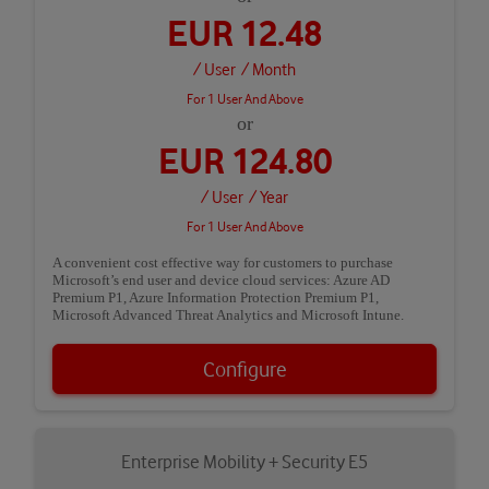
EUR 12.48
/ User
/ Month
For 1 User And Above
or
EUR 124.80
/ User
/ Year
For 1 User And Above
A convenient cost effective way for customers to purchase
Microsoft’s end user and device cloud services: Azure AD
Premium P1, Azure Information Protection Premium P1,
Microsoft Advanced Threat Analytics and Microsoft Intune.
Configure
Enterprise Mobility + Security E5