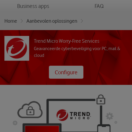
menu
menu
Business apps
FAQ
Home
Aanbevolen oplossingen
Trend Micro Worry-Free Services
Trend Micro Worry-Free Services
Geavanceerde cyberbeveiliging voor PC, mail &
cloud
Configure