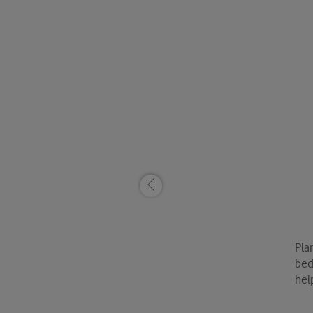
Pl
bed
hel