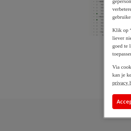
geperson
verbeter
gebruike
Klik op 
liever n
goed te 
toepasse
Via cook
kan je k
privacy 
Acce