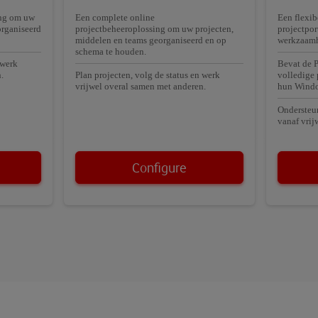
ing om uw
Een complete online
Een flexib
organiseerd
projectbeheeroplossing om uw projecten,
projectpor
middelen en teams georganiseerd en op
werkzaam
schema te houden.
 werk
Bevat de P
.
Plan projecten, volg de status en werk
volledige
vrijwel overal samen met anderen.
hun Windo
Ondersteun
vanaf vrijw
Configure