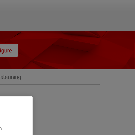
igure
rsteuning
er
w
n