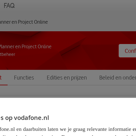
menu
FAQ
anner en Project Online
lanner en Project Online
Conf
ctbeheer
t
Functies
Edities en prijzen
Beleid en onde
Plan en behe
s op vodafone.nl
eenvoudig u
one.nl en daarbuiten laten we je graag relevante informatie e