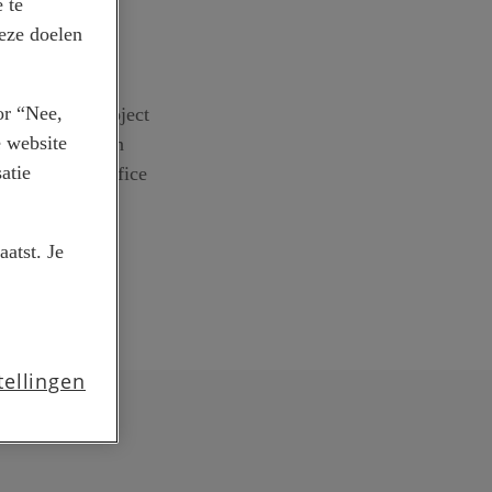
 te
deze doelen
or “Nee,
jkheden van Project
e website
l overal als een
atie
nnement via Office
atst. Je
tellingen