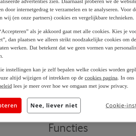
aliseerde advertenties zien. Daarnaast proberen we de website
projecten
en door internetgedrag te verzamelen en te analyseren. Voor 
n wij (en onze partners) cookies en vergelijkbare technieken.
“Accepteren” als je akkoord gaat met alle cookies. Kies je vo
Krijg de controle en mogeli
iet”, dan plaatsen we alleen strikt noodzakelijke cookies om d
Professional 2016 van vrijwe
laten werken. Dat betekent dat we geen vormen van personalis
altijd up-to-date desktopabo
n.
365.
ie instellingen kan je zelf bepalen welke cookies worden gepla
Configure
euze altijd wijzigen of intrekken op de
cookies pagina
. In ons
beleid
lees je meer over hoe we omgaan met jouw privacy.
pteren
Nee, liever niet
Cookie-ins
Functies