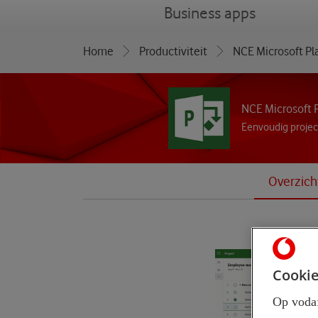
menu
Business apps
Home
Productiviteit
NCE Microsoft Pl
NCE Microsoft P
Eenvoudig proje
Overzich
Cookie
Op vodaf