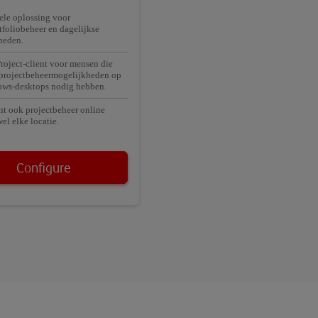
ele oplossing voor
tfoliobeheer en dagelijkse
heden.
roject-client voor mensen die
 projectbeheermogelijkheden op
ws-desktops nodig hebben.
t ook projectbeheer online
el elke locatie.
Configure