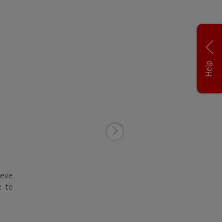
Help
eve
e te