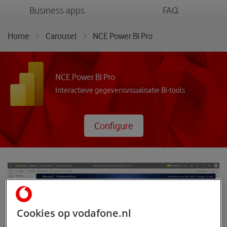
menu
menu
Business apps
FAQ
Home
Carousel
NCE Power BI Pro
NCE Power BI Pro
Interactieve gegevensvisualisatie BI-tools
Configure
Cookies op vodafone.nl