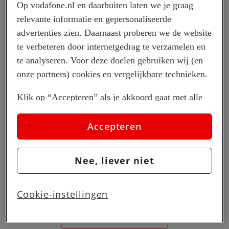
Op vodafone.nl en daarbuiten laten we je graag
relevante informatie en gepersonaliseerde
advertenties zien. Daarnaast proberen we de website
te verbeteren door internetgedrag te verzamelen en
te analyseren. Voor deze doelen gebruiken wij (en
Breng uw gegevens tot leven
onze partners) cookies en vergelijkbare technieken.
Power BI is een suite met tools voor bedrijfsanalyse om
Klik op “Accepteren” als je akkoord gaat met alle
gegevens te analyseren en inzichten te delen. Houd uw
cookies. Kies je voor “Nee, liever niet”, dan
bedrijf in de gaten en krijg snel antwoorden met
plaatsen we alleen strikt noodzakelijke cookies om
Accepteren
uitgebreide dashboards die beschikbaar zijn op elk
de website goed te laten werken. Dat betekent dat
apparaat.
we geen vormen van personalisatie toepassen.
Nee, liever niet
Via cookie instellingen kan je zelf bepalen welke
Configure
cookies worden geplaatst. Je kan je keuze altijd
Cookie-instellingen
wijzigen of intrekken op de
cookies pagina
. In ons
privacy beleid
lees je meer over hoe we omgaan
Demo bekijken